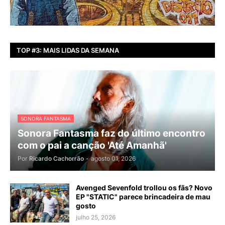
TOP #3: MAIS LIDAS DA SEMANA
SONORA FANTASMA
Sonora Fantasma faz do último encontro
com o pai a canção 'Até Amanhã'
Por
Ricardo Cachorrão
-
agosto 01, 2026
Avenged Sevenfold trollou os fãs? Novo
EP "STATIC" parece brincadeira de mau
gosto
julho 25, 2026