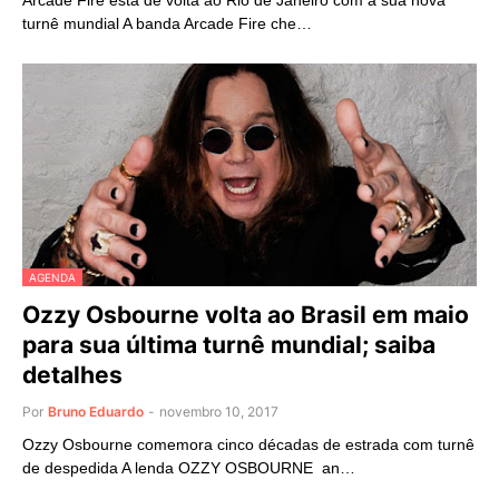
Arcade Fire está de volta ao Rio de Janeiro com a sua nova
turnê mundial A banda Arcade Fire che…
AGENDA
Ozzy Osbourne volta ao Brasil em maio
para sua última turnê mundial; saiba
detalhes
Por
Bruno Eduardo
-
novembro 10, 2017
Ozzy Osbourne comemora cinco décadas de estrada com turnê
de despedida A lenda OZZY OSBOURNE an…