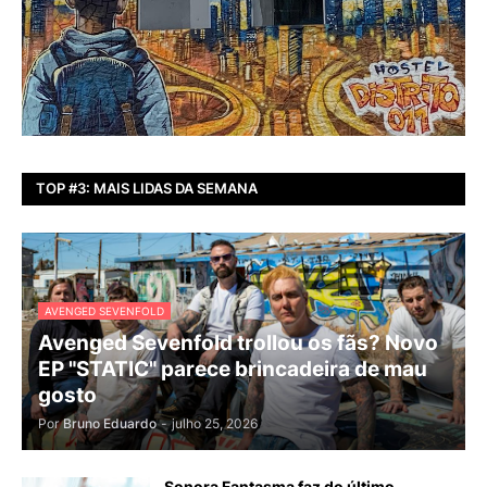
TOP #3: MAIS LIDAS DA SEMANA
AVENGED SEVENFOLD
Avenged Sevenfold trollou os fãs? Novo
EP "STATIC" parece brincadeira de mau
gosto
Por
Bruno Eduardo
-
julho 25, 2026
Sonora Fantasma faz do último