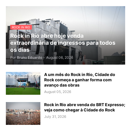
ROCK IN RIO
Rock in Rio abre hoje venda
extraordinária de ingressos para todos
os dias
Por
Bruno Eduardo
-
August 06, 2026
A um mês do Rock in Rio, Cidade do
Rock começa a ganhar forma com
avanço das obras
August 05, 2026
Rock in Rio abre venda do BRT Expresso;
veja como chegar à Cidade do Rock
July 31, 2026