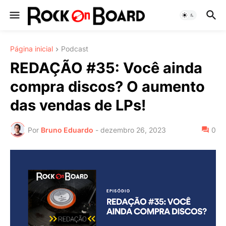
Página inicial
Podcast
REDAÇÃO #35: Você ainda
compra discos? O aumento
das vendas de LPs!
Por
Bruno Eduardo
-
dezembro 26, 2023
0