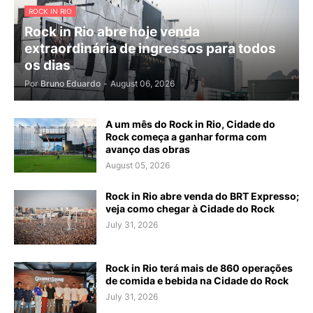
ROCK IN RIO
Rock in Rio abre hoje venda
extraordinária de ingressos para todos
os dias
Por
Bruno Eduardo
-
August 06, 2026
A um mês do Rock in Rio, Cidade do
Rock começa a ganhar forma com
avanço das obras
August 05, 2026
Rock in Rio abre venda do BRT Expresso;
veja como chegar à Cidade do Rock
July 31, 2026
Rock in Rio terá mais de 860 operações
de comida e bebida na Cidade do Rock
July 31, 2026