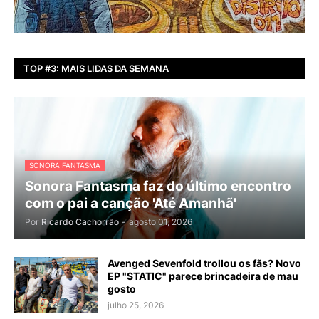
TOP #3: MAIS LIDAS DA SEMANA
SONORA FANTASMA
Sonora Fantasma faz do último encontro
com o pai a canção 'Até Amanhã'
Por
Ricardo Cachorrão
-
agosto 01, 2026
Avenged Sevenfold trollou os fãs? Novo
EP "STATIC" parece brincadeira de mau
gosto
julho 25, 2026