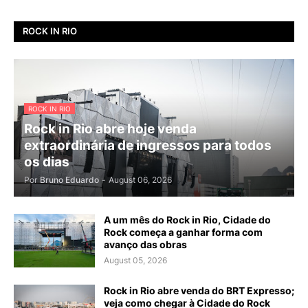
ROCK IN RIO
ROCK IN RIO
Rock in Rio abre hoje venda
extraordinária de ingressos para todos
os dias
Por
Bruno Eduardo
-
August 06, 2026
A um mês do Rock in Rio, Cidade do
Rock começa a ganhar forma com
avanço das obras
August 05, 2026
Rock in Rio abre venda do BRT Expresso;
veja como chegar à Cidade do Rock