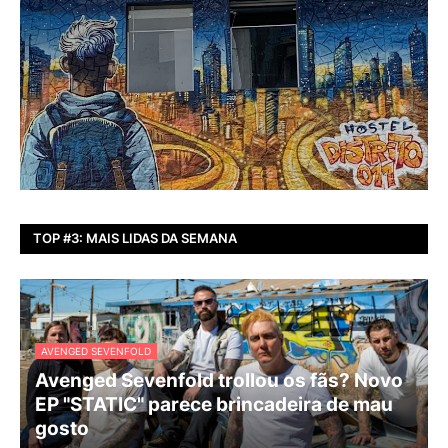
TOP #3: MAIS LIDAS DA SEMANA
AVENGED SEVENFOLD
Avenged Sevenfold trollou os fãs? Novo
EP "STATIC" parece brincadeira de mau
gosto