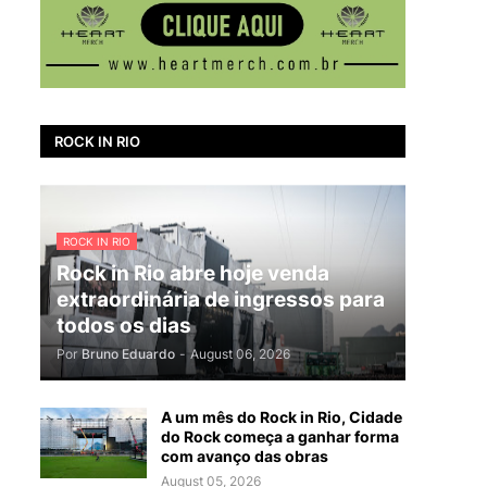
ROCK IN RIO
ROCK IN RIO
Rock in Rio abre hoje venda
extraordinária de ingressos para
todos os dias
Por
Bruno Eduardo
-
August 06, 2026
A um mês do Rock in Rio, Cidade
do Rock começa a ganhar forma
com avanço das obras
August 05, 2026