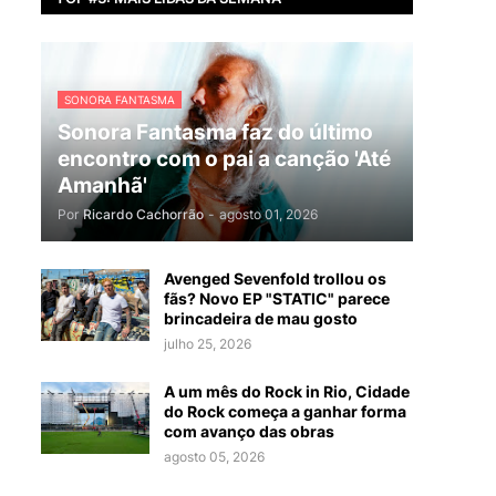
SONORA FANTASMA
Sonora Fantasma faz do último
encontro com o pai a canção 'Até
Amanhã'
Por
Ricardo Cachorrão
-
agosto 01, 2026
Avenged Sevenfold trollou os
fãs? Novo EP "STATIC" parece
brincadeira de mau gosto
julho 25, 2026
A um mês do Rock in Rio, Cidade
do Rock começa a ganhar forma
com avanço das obras
agosto 05, 2026