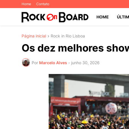
Home
Contato
HOME
ÚLTI
Página inicial
Rock in Rio Lisboa
Os dez melhores show
Por
Marcelo Alves
-
junho 30, 2026