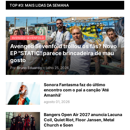
TOP #3: MAIS LIDAS DA SEMANA
AVENGED SEVENFOLD
Avenged Sevenfold trollou os fãs? Novo
EP "STATIC" parece brincadeira de mau
gosto
Por
Bruno Eduardo
-
julho 25, 2026
Sonora Fantasma faz do último
encontro com o pai a canção 'Até
Amanhã'
agosto 01, 2026
Bangers Open Air 2027 anuncia Lacuna
Coil, Quiet Riot, Floor Jansen, Metal
Church e Soen