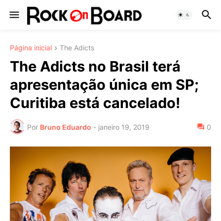
Página inicial
The Adicts
The Adicts no Brasil terá
apresentação única em SP;
Curitiba está cancelado!
Por
Bruno Eduardo
-
janeiro 19, 2019
0