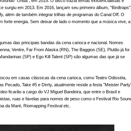
rofundo “Onda”, em 2015. O disco trazia temas existencialistas e
e surgiu em 2013. Em 2016, lançam seu primeiro álbum, “Birdtraps”
y, além de também integrar trilhas de programas do Canal Off. O
m forte energia. Sem deixar de lado o momento que a música vive, a
lgumas das principais bandas da cena carioca e nacional. Nomes
enna, Ventre, Far From Alaska (RN), The Baggios (SE), Plutão já foi
andarinas (SP) e Ego Kill Talent (SP) são algumas das que já se
 tocou em casas clássicas da cena carioca, como Teatro Odisséia,
s Pecado, Take #5 e Dirrty, atualmente reside a festa "Meister Party
eo ficarão a cargo do VJ Miguel Bandeira, que entre o Brasil e
istas, ruas e favelas para nomes de peso como o Festival Rio Soun
a da Maré, Riomapping Festival etc.