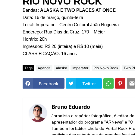
RIO NOVO ROCK
Bandas:
ALASKA E TWO PLACES AT ONCE
Data: 16 de março, quinta-feira
Local: Imperator – Centro Cultural João Nogueira
Endereço: Rua Dias da Cruz, 170 – Méier
Horário: 20h
Ingressos: R$ 20 (inteira) e R$ 10 (meia)
CLASSIFICAÇÃO: 16 anos
Tags
Agenda
Alaska
Imperator
Rio Novo Rock
Two Pl
Facebook
Twitter
Bruno Eduardo
Jornalista e repórter fotográfico, é editor 
apresentador do programa "ARNews" e "O P
Também foi Editor-chefe do Portal Rock Pres
participa das coberturas de grandes festiva