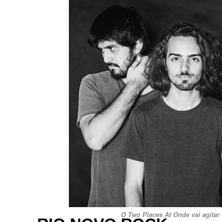
O Two Places At Onde vai agitar 