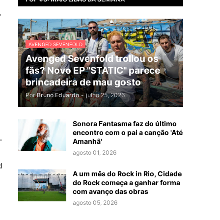
,
AVENGED SEVENFOLD
Avenged Sevenfold trollou os
fãs? Novo EP "STATIC" parece
brincadeira de mau gosto
Por
Bruno Eduardo
-
julho 25, 2026
Sonora Fantasma faz do último
encontro com o pai a canção 'Até
Amanhã'
"
agosto 01, 2026
d
A um mês do Rock in Rio, Cidade
do Rock começa a ganhar forma
com avanço das obras
agosto 05, 2026