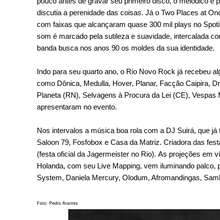
pouco antes de gravar seu primeiro disco, o melódico e p
discutia a perenidade das coisas. Já o
Two Places at Onc
com faixas que alcançaram quase 300 mil plays no Spotif
som é marcado pela sutileza e suavidade, intercalada co
banda busca nos anos 90 os moldes da sua identidade.
Indo para seu quarto ano, o Rio Novo Rock já recebeu a
como Dônica, Medulla, Hover, Planar, Facção Caipira, Dr
Planeta (RN), Selvagens à Procura da Lei (CE), Vespas M
apresentaram no evento.
Nos intervalos a música boa rola com a DJ Suirá, que já
Saloon 79, Fosfobox e Casa da Matriz. Criadora das festa
(festa oficial da Jagermeister no Rio).
As projeções em víd
Holanda, com seu Live Mapping, vem iluminando palco, p
System, Daniela Mercury, Olodum, Afromandingas, Samb
Foto: Pedro Arantes