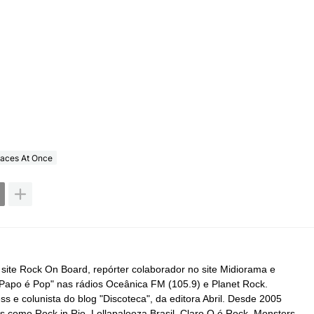
aces At Once
do site Rock On Board, repórter colaborador no site Midiorama e
apo é Pop" nas rádios Oceânica FM (105.9) e Planet Rock.
s e colunista do blog "Discoteca", da editora Abril. Desde 2005
is como Rock in Rio, Lollapalooza Brasil, Claro Q é Rock, Monsters