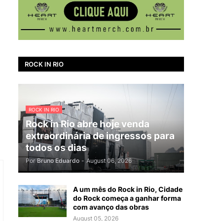
ROCK IN RIO
ROCK IN RIO
Rock in Rio abre hoje venda
extraordinária de ingressos para
todos os dias
Por
Bruno Eduardo
-
August 06, 2026
A um mês do Rock in Rio, Cidade
do Rock começa a ganhar forma
com avanço das obras
August 05, 2026