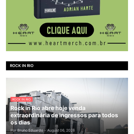
ROCK IN RIO
ROCK IN RIO
Rock in Rio abre hoje venda
extraordinária de ingressos para todos
os dias
Por
Bruno Eduardo
-
August 06, 2026