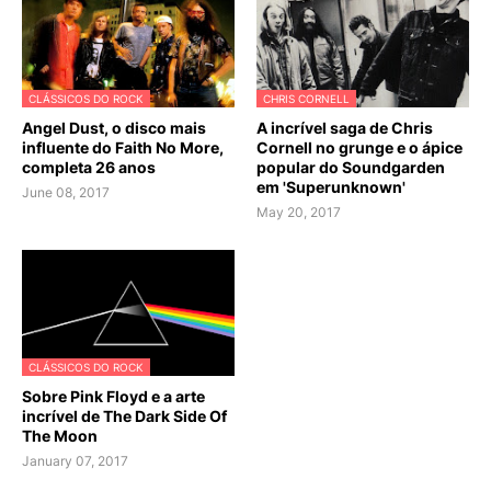
CLÁSSICOS DO ROCK
CHRIS CORNELL
Angel Dust, o disco mais
A incrível saga de Chris
influente do Faith No More,
Cornell no grunge e o ápice
completa 26 anos
popular do Soundgarden
em 'Superunknown'
June 08, 2017
May 20, 2017
CLÁSSICOS DO ROCK
Sobre Pink Floyd e a arte
incrível de The Dark Side Of
The Moon
January 07, 2017