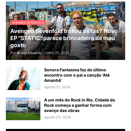
AVENGED SEVENFOLD
Avenged Sevenfold trollou os fãs? Novo
EP "STATIC" parece brincadeira de mau
gosto
Por
Bruno Eduardo
-
julho 25, 2026
Sonora Fantasma faz do último
encontro com o pai a canção 'Até
Amanhã'
agosto 01, 2026
A um mês do Rock in Rio, Cidade do
Rock começa a ganhar forma com
avanço das obras
agosto 05, 2026