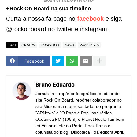
exclusiva ao Rock On Board
+Rock On Board na sua timeline
C
urta a nossa fã page no
facebook
e siga
@rockonboard no twitter e instagram.
Tags
CPM 22
Entrevistas
News
Rock in Rio
Facebook
Bruno Eduardo
Jornalista e repórter fotográfico, é editor do
site Rock On Board, repórter colaborador no
site Midiorama e apresentador do programa
"ARNews" e "O Papo é Pop" nas rádios
Oceânica FM (105.9) e Planet Rock. Também
foi Editor-chefe do Portal Rock Press e
colunista do blog "Discoteca", da editora Abril.