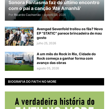
Sonora Fantasma faz do último encontro
com o pai a canção 'Até Amanhã'
Por
Ricardo Cachorrão
-
agosto 01, 2026
Avenged Sevenfold trollou os fãs? Novo
EP "STATIC" parece brincadeira de mau
gosto
julho 25, 2026
A um mês do Rock in Rio, Cidade do
Rock começa a ganhar forma com
avanço das obras
agosto 05, 2026
BIOGRAFIA DO FAITH NO MORE