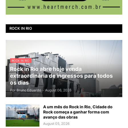
ROCK IN RIO
ROCK IN RIO
Rock in Rio abre hoje venda
extraordinária de ingressos para todos
os dias
Por
Bruno Eduardo
-
August 06, 2026
A um mês do Rock in Rio, Cidade do
Rock começa a ganhar forma com
avanço das obras
August 05, 2026